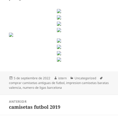
Publicado
Autor
Categorías
Etiquetas
5 de septiembre de 2022
istern
Uncategorized
el
comprar camisetas antiguas de futbol
,
impresion camisetas baratas
valencia
,
numero de ligas barcelona
Navegación
ANTERIOR
de
camisetas futbol 2019
Entrada
entradas
anterior: