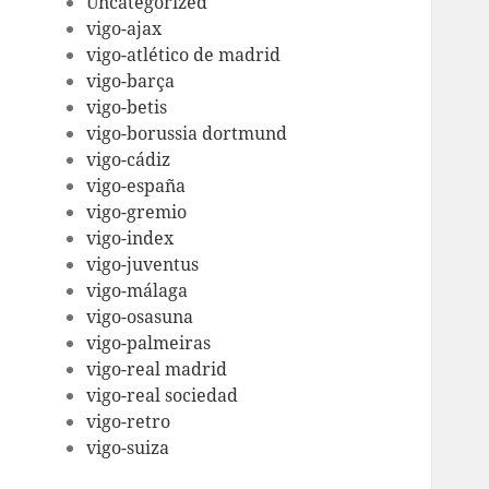
Uncategorized
vigo-ajax
vigo-atlético de madrid
vigo-barça
vigo-betis
vigo-borussia dortmund
vigo-cádiz
vigo-españa
vigo-gremio
vigo-index
vigo-juventus
vigo-málaga
vigo-osasuna
vigo-palmeiras
vigo-real madrid
vigo-real sociedad
vigo-retro
vigo-suiza