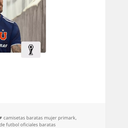
Etiquetas
camisetas baratas mujer primark
,
e futbol oficiales baratas