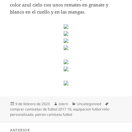
color azul cielo con unos remates en granate y
blanco en el cuello y en las mangas.
Publicado
Autor
Categorías
Etiquetas
9 de febrero de 2023
istern
Uncategorized
el
comprar camisetas de futbol 2017 18
,
equipacion futbol niño
personalizada
,
patron camiseta futbol
Navegación
ANTERIOR