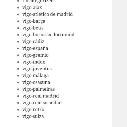
Uncategorized
vigo-ajax
vigo-atlético de madrid
vigo-barça
vigo-betis
vigo-borussia dortmund
vigo-cádiz
vigo-españa
vigo-gremio
vigo-index
vigo-juventus
vigo-málaga
vigo-osasuna
vigo-palmeiras
vigo-real madrid
vigo-real sociedad
vigo-retro
vigo-suiza