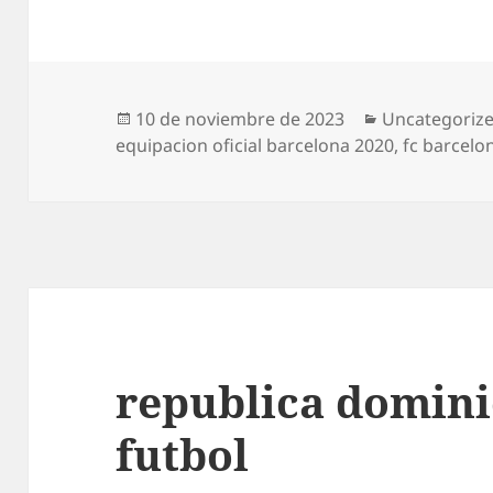
Publicado
Categorías
10 de noviembre de 2023
Uncategoriz
el
equipacion oficial barcelona 2020
,
fc barcelo
republica domini
futbol