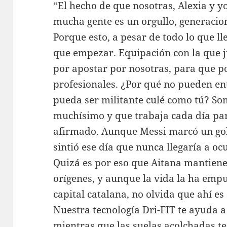
“El hecho de que nosotras, Alexia y y
mucha gente es un orgullo, generacio
Porque esto, a pesar de todo lo que 
que empezar. Equipación con la que ju
por apostar por nosotras, para que p
profesionales. ¿Por qué no pueden en
pueda ser militante culé como tú? Som
muchísimo y que trabaja cada día par
afirmado. Aunque Messi marcó un gol
sintió ese día que nunca llegaría a oc
Quizá es por eso que Aitana mantiene
orígenes, y aunque la vida la ha emp
capital catalana, no olvida que ahí e
Nuestra tecnología Dri-FIT te ayuda a
mientras que las suelas acolchadas t