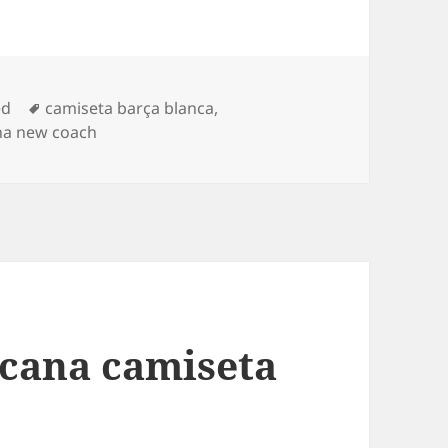
Etiquetas
ed
camiseta barça blanca
,
na new coach
cana camiseta