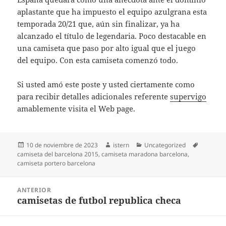
aplastante que ha impuesto el equipo azulgrana esta
temporada 20/21 que, aún sin finalizar, ya ha
alcanzado el título de legendaria. Poco destacable en
una camiseta que paso por alto igual que el juego
del equipo. Con esta camiseta comenzó todo.
Si usted amó este poste y usted ciertamente como
para recibir detalles adicionales referente
supervigo
amablemente visita el Web page.
Publicado
Autor
Categorías
Etiqueta
10 de noviembre de 2023
istern
Uncategorized
el
camiseta del barcelona 2015
,
camiseta maradona barcelona
,
camiseta portero barcelona
Navegación
ANTERIOR
de
camisetas de futbol republica checa
Entrada
entradas
anterior: