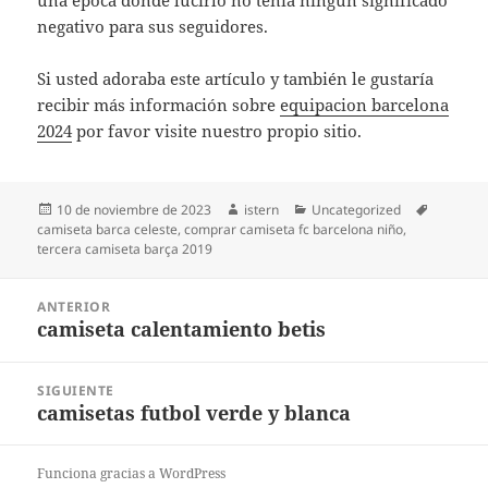
una época donde lucirlo no tenía ningún significado
negativo para sus seguidores.
Si usted adoraba este artículo y también le gustaría
recibir más información sobre
equipacion barcelona
2024
por favor visite nuestro propio sitio.
Publicado
Autor
Categorías
Etiqueta
10 de noviembre de 2023
istern
Uncategorized
el
camiseta barca celeste
,
comprar camiseta fc barcelona niño
,
tercera camiseta barça 2019
Navegación
ANTERIOR
de
camiseta calentamiento betis
Entrada
entradas
anterior:
SIGUIENTE
camisetas futbol verde y blanca
Entrada
siguiente:
Funciona gracias a WordPress