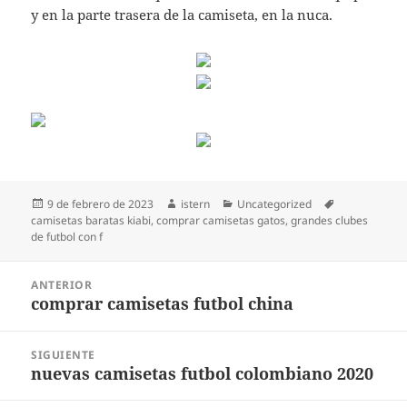
y en la parte trasera de la camiseta, en la nuca.
Publicado
Autor
Categorías
Etiquetas
9 de febrero de 2023
istern
Uncategorized
el
camisetas baratas kiabi
,
comprar camisetas gatos
,
grandes clubes
de futbol con f
Navegación
ANTERIOR
de
comprar camisetas futbol china
Entrada
entradas
anterior:
SIGUIENTE
nuevas camisetas futbol colombiano 2020
Entrada
siguiente: