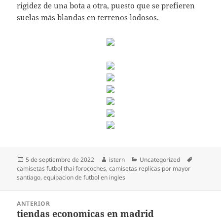
rigidez de una bota a otra, puesto que se prefieren
suelas más blandas en terrenos lodosos.
Publicado
Autor
Categorías
Etiquetas
5 de septiembre de 2022
istern
Uncategorized
el
camisetas futbol thai forocoches
,
camisetas replicas por mayor
santiago
,
equipacion de futbol en ingles
Navegación
ANTERIOR
de
tiendas economicas en madrid
Entrada
entradas