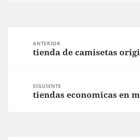
Navegación
de
ANTERIOR
tienda de camisetas orig
entradas
Entrada
anterior:
SIGUIENTE
tiendas economicas en 
Entrada
siguiente: