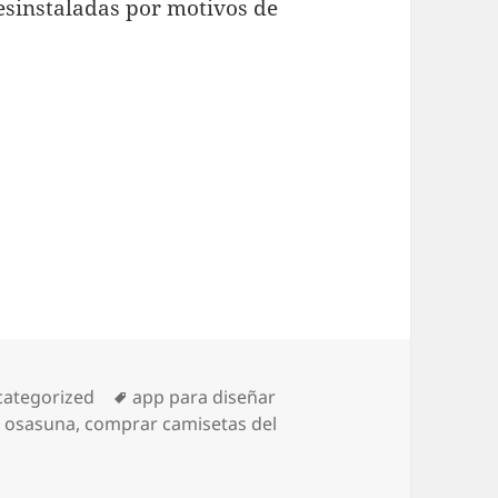
desinstaladas por motivos de
egorías
Etiquetas
ategorized
app para diseñar
s osasuna
,
comprar camisetas del