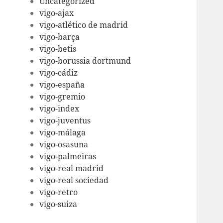
Uncategorized
vigo-ajax
vigo-atlético de madrid
vigo-barça
vigo-betis
vigo-borussia dortmund
vigo-cádiz
vigo-españa
vigo-gremio
vigo-index
vigo-juventus
vigo-málaga
vigo-osasuna
vigo-palmeiras
vigo-real madrid
vigo-real sociedad
vigo-retro
vigo-suiza