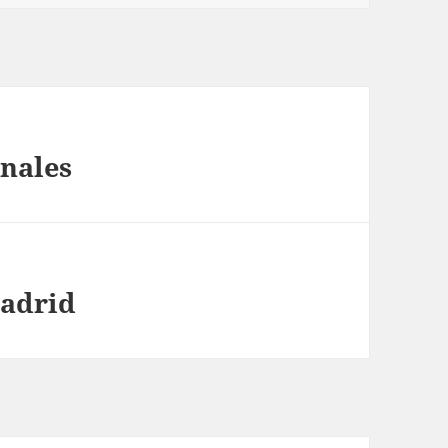
inales
madrid