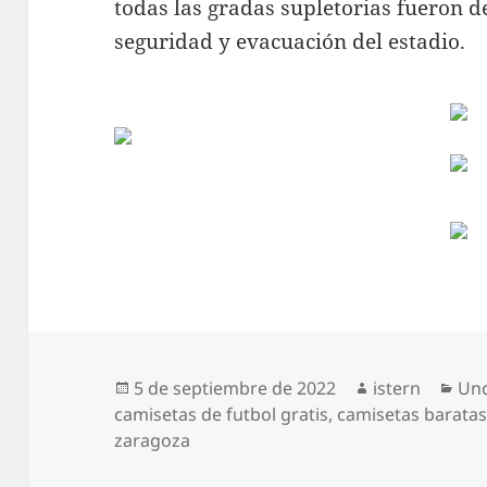
todas las gradas supletorias fueron 
seguridad y evacuación del estadio.
Publicado
Autor
Cat
5 de septiembre de 2022
istern
Unc
el
camisetas de futbol gratis
,
camisetas barata
zaragoza