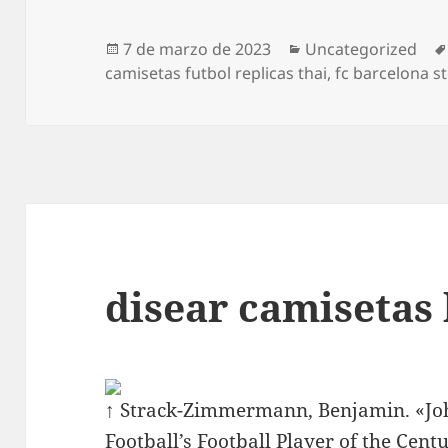
Publicado
Categorías
7 de marzo de 2023
Uncategorized
el
camisetas futbol replicas thai
,
fc barcelona s
disear camisetas 
↑ Strack-Zimmermann, Benjamin. «Joha
Football’s Football Player of the Centu