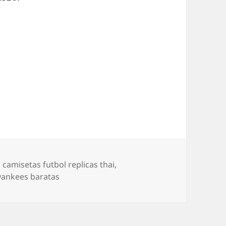
Etiquetas
camisetas futbol replicas thai
,
yankees baratas