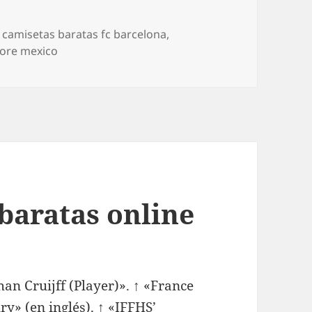
Etiquetas
camisetas baratas fc barcelona
,
tore mexico
baratas online
n Cruijff (Player)». ↑ «France
ry» (en inglés). ↑ «IFFHS’