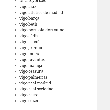
Uncategorized
vigo-ajax
vigo-atlético de madrid
vigo-barça
vigo-betis
vigo-borussia dortmund
vigo-cádiz
vigo-españa
vigo-gremio
vigo-index
vigo-juventus
vigo-málaga
vigo-osasuna
vigo-palmeiras
vigo-real madrid
vigo-real sociedad
vigo-retro
vigo-suiza