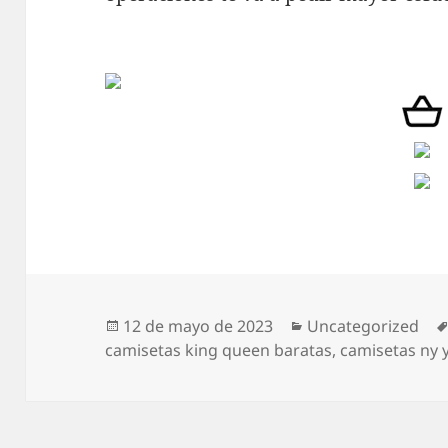
Publicado
Categorías
12 de mayo de 2023
Uncategorized
el
camisetas king queen baratas
,
camisetas ny 