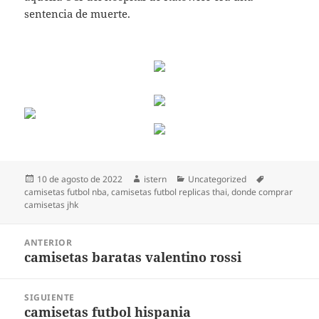
sentencia de muerte.
Publicado
Autor
Categorías
Etiquetas
10 de agosto de 2022
istern
Uncategorized
el
camisetas futbol nba
,
camisetas futbol replicas thai
,
donde comprar
camisetas jhk
Navegación
ANTERIOR
de
camisetas baratas valentino rossi
Entrada
entradas
anterior:
SIGUIENTE
camisetas futbol hispania
Entrada