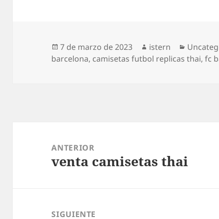
Publicado
Autor
Categorí
7 de marzo de 2023
istern
Uncateg
el
barcelona
,
camisetas futbol replicas thai
,
fc 
Navegación
de
ANTERIOR
venta camisetas thai
entradas
Entrada
anterior:
SIGUIENTE