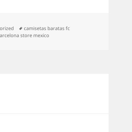
as
Etiquetas
orized
camisetas baratas fc
barcelona store mexico