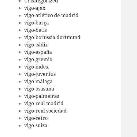
Uncategorized
vigo-ajax
vigo-atlético de madrid
vigo-barça
vigo-betis
vigo-borussia dortmund
vigo-cádiz
vigo-españa
vigo-gremio
vigo-index
vigo-juventus
vigo-málaga
vigo-osasuna
vigo-palmeiras
vigo-real madrid
vigo-real sociedad
vigo-retro
vigo-suiza