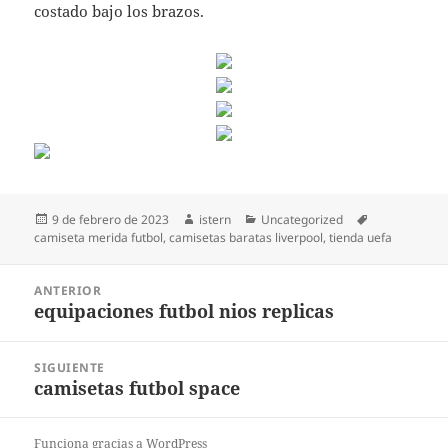
costado bajo los brazos.
Publicado
Autor
Categorías
Etiquetas
9 de febrero de 2023
istern
Uncategorized
el
camiseta merida futbol
,
camisetas baratas liverpool
,
tienda uefa
Navegación
ANTERIOR
de
equipaciones futbol nios replicas
Entrada
entradas
anterior:
SIGUIENTE
camisetas futbol space
Entrada
siguiente:
Funciona gracias a WordPress