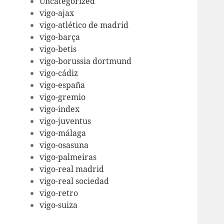
Uncategorized
vigo-ajax
vigo-atlético de madrid
vigo-barça
vigo-betis
vigo-borussia dortmund
vigo-cádiz
vigo-españa
vigo-gremio
vigo-index
vigo-juventus
vigo-málaga
vigo-osasuna
vigo-palmeiras
vigo-real madrid
vigo-real sociedad
vigo-retro
vigo-suiza