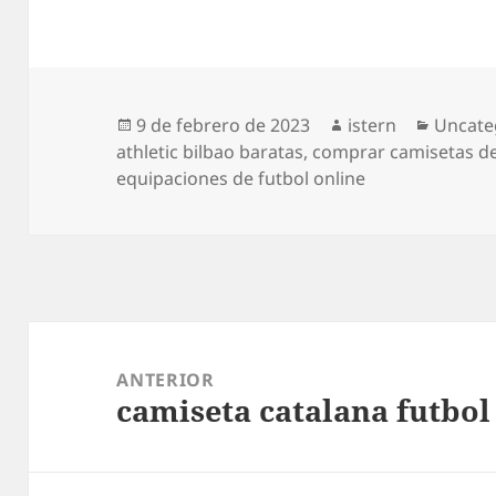
Publicado
Autor
Catego
9 de febrero de 2023
istern
Uncate
el
athletic bilbao baratas
,
comprar camisetas de
equipaciones de futbol online
Navegación
de
ANTERIOR
camiseta catalana futbol
entradas
Entrada
anterior: