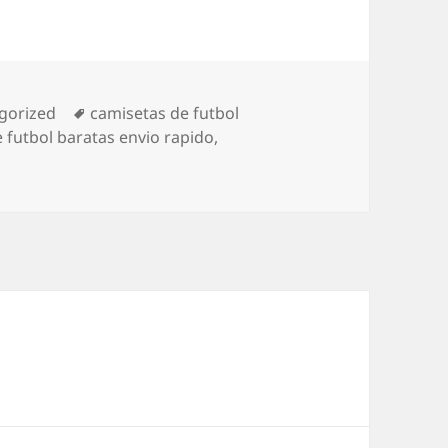
rías
Etiquetas
gorized
camisetas de futbol
 futbol baratas envio rapido
,