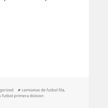
rías
Etiquetas
gorized
camisetas de futbol fila
,
 futbol primera division