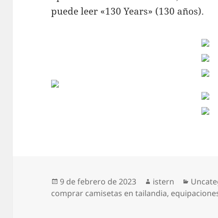
puede leer «130 Years» (130 años).
Publicado
Autor
Catego
9 de febrero de 2023
istern
Uncate
el
comprar camisetas en tailandia
,
equipaciones