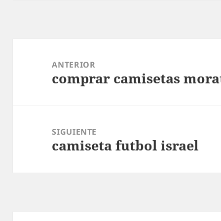
Navegación
de
ANTERIOR
comprar camisetas mora
entradas
Entrada
anterior:
SIGUIENTE
camiseta futbol israel
Entrada
siguiente: