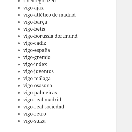
Uncategorized
vigo-ajax
vigo-atlético de madrid
vigo-barça
vigo-betis
vigo-borussia dortmund
vigo-cádiz
vigo-españa
vigo-gremio
vigo-index
vigo-juventus
vigo-málaga
vigo-osasuna
vigo-palmeiras
vigo-real madrid
vigo-real sociedad
vigo-retro
vigo-suiza