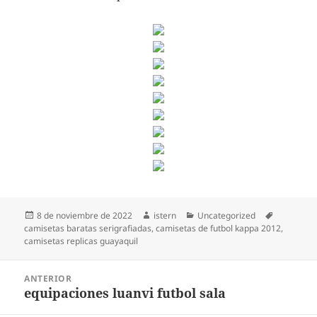
Publicado
Autor
Categorías
Etiquetas
8 de noviembre de 2022
istern
Uncategorized
el
camisetas baratas serigrafiadas
,
camisetas de futbol kappa 2012
,
camisetas replicas guayaquil
Navegación
ANTERIOR
de
equipaciones luanvi futbol sala
Entrada
entradas
anterior: