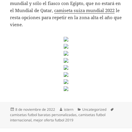
mundial y sólo el fiasco con Egipto, que no estará en
el Mundial de Qatar,
camiseta suiza mundial 2022
le
resta opciones para repetir en la zona alta el año que
viene.
Publicado
Autor
Categorías
Etiquetas
8 de noviembre de 2022
istern
Uncategorized
el
camisetas futbol baratas personalizadas
,
camisetas futbol
internacional
,
mejor oferta futbol 2019
Navegación