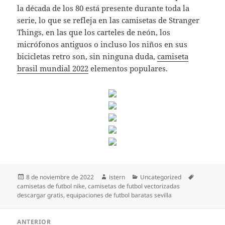
la década de los 80 está presente durante toda la
serie, lo que se refleja en las camisetas de Stranger
Things, en las que los carteles de neón, los
micrófonos antiguos o incluso los niños en sus
bicicletas retro son, sin ninguna duda,
camiseta
brasil mundial 2022
elementos populares.
Publicado
Autor
Categorías
Etiquetas
8 de noviembre de 2022
istern
Uncategorized
el
camisetas de futbol nike
,
camisetas de futbol vectorizadas
descargar gratis
,
equipaciones de futbol baratas sevilla
Navegación
ANTERIOR