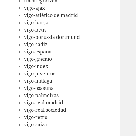
Uncategorized
vigo-ajax
vigo-atlético de madrid
vigo-barça
vigo-betis
vigo-borussia dortmund
vigo-cádiz
vigo-españa
vigo-gremio
vigo-index
vigo-juventus
vigo-málaga
vigo-osasuna
vigo-palmeiras
vigo-real madrid
vigo-real sociedad
vigo-retro
vigo-suiza