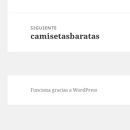
anterior:
SIGUIENTE
camisetasbaratas
Entrada
siguiente:
Funciona gracias a WordPress