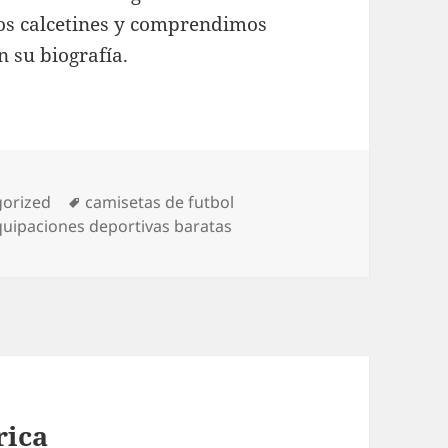
os calcetines y comprendimos
 su biografía.
ías
Etiquetas
orized
camisetas de futbol
quipaciones deportivas baratas
rica