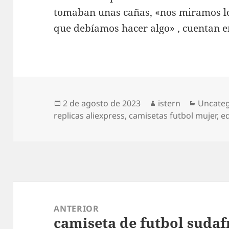
tomaban unas cañas, «nos miramos l
que debíamos hacer algo» , cuentan en
Publicado
Autor
Categor
2 de agosto de 2023
istern
Uncateg
el
replicas aliexpress
,
camisetas futbol mujer
,
e
Navegación
de
ANTERIOR
camiseta de futbol sudaf
entradas
Entrada