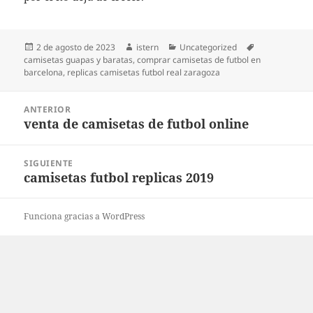
Publicado
Autor
Categorías
Etiquetas
2 de agosto de 2023
istern
Uncategorized
el
camisetas guapas y baratas
,
comprar camisetas de futbol en
barcelona
,
replicas camisetas futbol real zaragoza
Navegación
ANTERIOR
de
venta de camisetas de futbol online
Entrada
entradas
anterior:
SIGUIENTE
camisetas futbol replicas 2019
Entrada
siguiente:
Funciona gracias a WordPress