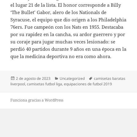
el lugar 21 de la lista. El honor corresponde a Billy
‘The Bullet’ Gabor, alero de los Nationals de
Syracuse, el equipo que dio origen a los Philadelphia
76ers. Fue campeón con los Nats en 1955. Destacaba
por su rapidez en la cancha, su ardor guerrero y por
su coraje para jugar muchas veces lesionado: se
perdió 40 partidos durante 9 años en una época en la
que la medicina deportiva no era como ahora.
Publicado
Categorías
Etiquetas
2 de agosto de 2023
Uncategorized
camisetas baratas
el
liverpool
,
camisetas futbol liga
,
equipaciones de futbol 2019
Funciona gracias a WordPress