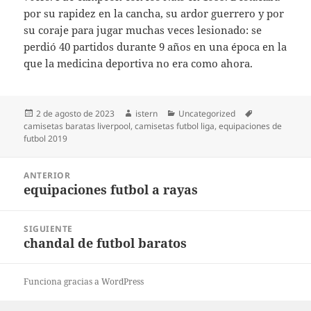
por su rapidez en la cancha, su ardor guerrero y por
su coraje para jugar muchas veces lesionado: se
perdió 40 partidos durante 9 años en una época en la
que la medicina deportiva no era como ahora.
Publicado
Autor
Categorías
Etiquetas
2 de agosto de 2023
istern
Uncategorized
el
camisetas baratas liverpool
,
camisetas futbol liga
,
equipaciones de
futbol 2019
Navegación
ANTERIOR
de
equipaciones futbol a rayas
Entrada
entradas
anterior:
SIGUIENTE
chandal de futbol baratos
Entrada
siguiente:
Funciona gracias a WordPress