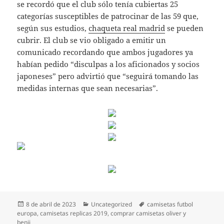
se recordó que el club sólo tenía cubiertas 25
categorías susceptibles de patrocinar de las 59 que,
según sus estudios,
chaqueta real madrid
se pueden
cubrir. El club se vio obligado a emitir un
comunicado recordando que ambos jugadores ya
habían pedido “disculpas a los aficionados y socios
japoneses” pero advirtió que “seguirá tomando las
medidas internas que sean necesarias”.
Publicado
Categorías
Etiquetas
8 de abril de 2023
Uncategorized
camisetas futbol
el
europa
,
camisetas replicas 2019
,
comprar camisetas oliver y
benji