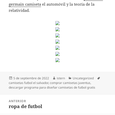
germain camiseta
el automóvil y la teoría de la
relatividad.
Publicado
Autor
Categorías
Etiquetas
5 de septiembre de 2022
istern
Uncategorized
el
camisetas futbol el salvador
,
comprar camisetas juventus
,
descargar programa para diseñar camisetas de futbol gratis
Navegación
ANTERIOR
de
ropa de futbol
Entrada
entradas
anterior: