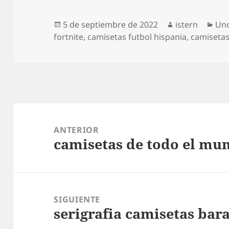
Publicado
Autor
Cat
5 de septiembre de 2022
istern
Unc
el
fortnite
,
camisetas futbol hispania
,
camisetas
Navegación
de
ANTERIOR
camisetas de todo el mu
entradas
Entrada
anterior:
SIGUIENTE
serigrafia camisetas bara
Entrada
siguiente: