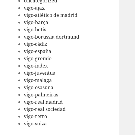
Uncategorized
vigo-ajax
vigo-atlético de madrid
vigo-barça
vigo-betis
vigo-borussia dortmund
vigo-cádiz
vigo-españa
vigo-gremio
vigo-index
vigo-juventus
vigo-málaga
vigo-osasuna
vigo-palmeiras
vigo-real madrid
vigo-real sociedad
vigo-retro
vigo-suiza