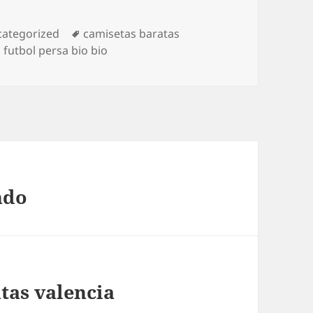
egorías
Etiquetas
ategorized
camisetas baratas
 futbol persa bio bio
ndo
tas valencia