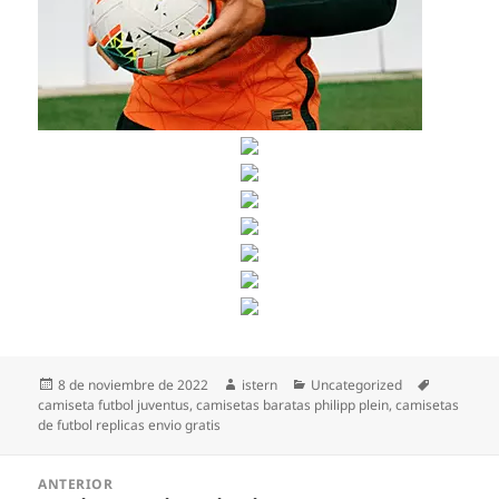
Publicado
Autor
Categorías
Etiquetas
8 de noviembre de 2022
istern
Uncategorized
el
camiseta futbol juventus
,
camisetas baratas philipp plein
,
camisetas
de futbol replicas envio gratis
Navegación
ANTERIOR
de