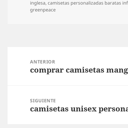
el
inglesa
,
camisetas personalizadas baratas inf
greenpeace
Navegación
de
ANTERIOR
comprar camisetas mang
entradas
Entrada
anterior:
SIGUIENTE
camisetas unisex person
Entrada
siguiente: