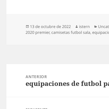
Publicado
Autor
Categ
13 de octubre de 2022
istern
Uncat
el
2020 premier
,
camisetas futbol sala
,
equipaci
Navegación
de
ANTERIOR
equipaciones de futbol p
entradas
Entrada
anterior: