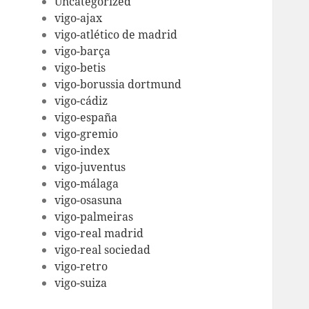
Uncategorized
vigo-ajax
vigo-atlético de madrid
vigo-barça
vigo-betis
vigo-borussia dortmund
vigo-cádiz
vigo-españa
vigo-gremio
vigo-index
vigo-juventus
vigo-málaga
vigo-osasuna
vigo-palmeiras
vigo-real madrid
vigo-real sociedad
vigo-retro
vigo-suiza