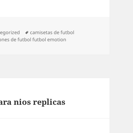
orías
Etiquetas
egorized
camisetas de futbol
ones de futbol futbol emotion
ara nios replicas