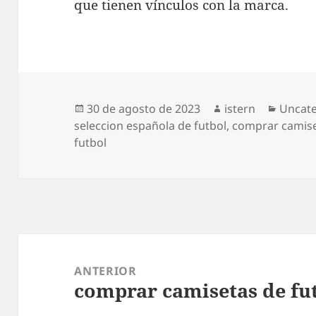
que tienen vínculos con la marca.
Publicado
Autor
Catego
30 de agosto de 2023
istern
Uncat
el
seleccion española de futbol
,
comprar camise
futbol
Navegación
de
ANTERIOR
comprar camisetas de fut
entradas
Entrada
anterior: