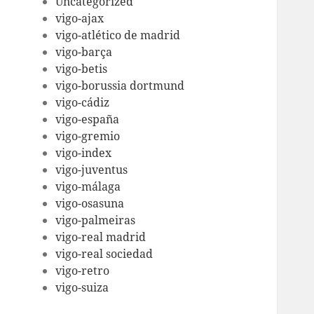
Uncategorized
vigo-ajax
vigo-atlético de madrid
vigo-barça
vigo-betis
vigo-borussia dortmund
vigo-cádiz
vigo-españa
vigo-gremio
vigo-index
vigo-juventus
vigo-málaga
vigo-osasuna
vigo-palmeiras
vigo-real madrid
vigo-real sociedad
vigo-retro
vigo-suiza