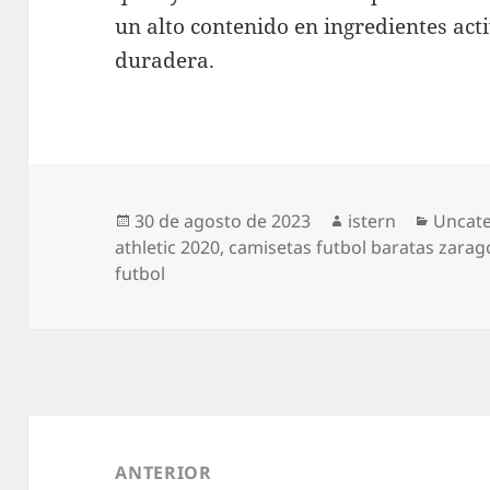
un alto contenido en ingredientes ac
duradera.
Publicado
Autor
Catego
30 de agosto de 2023
istern
Uncat
el
athletic 2020
,
camisetas futbol baratas zarag
futbol
Navegación
de
ANTERIOR