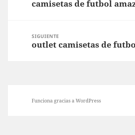
camisetas de futbol ama
entradas
Entrada
anterior:
SIGUIENTE
outlet camisetas de futbo
Entrada
siguiente:
Funciona gracias a WordPress