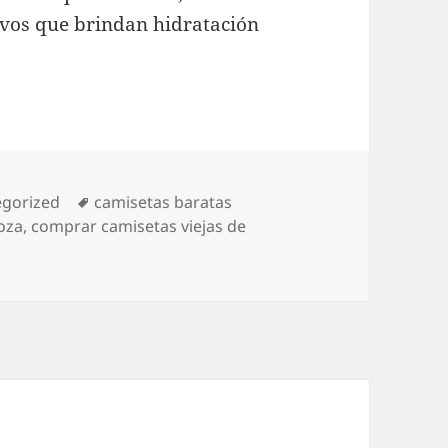
tivos que brindan hidratación
rías
Etiquetas
egorized
camisetas baratas
oza
,
comprar camisetas viejas de