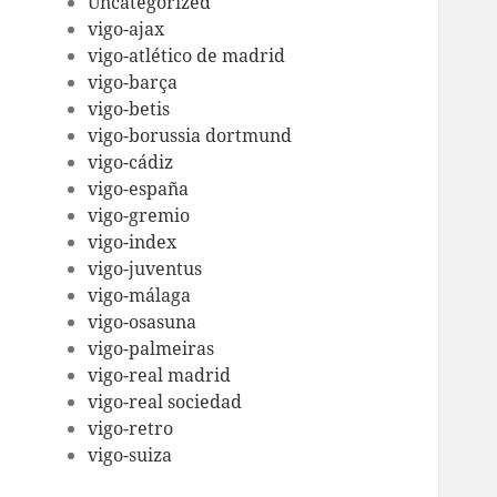
Uncategorized
vigo-ajax
vigo-atlético de madrid
vigo-barça
vigo-betis
vigo-borussia dortmund
vigo-cádiz
vigo-españa
vigo-gremio
vigo-index
vigo-juventus
vigo-málaga
vigo-osasuna
vigo-palmeiras
vigo-real madrid
vigo-real sociedad
vigo-retro
vigo-suiza