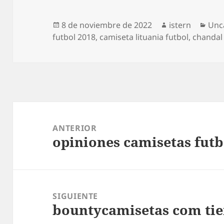
Publicado
Autor
Cat
8 de noviembre de 2022
istern
Unc
el
futbol 2018
,
camiseta lituania futbol
,
chandal 
Navegación
de
ANTERIOR
opiniones camisetas futb
entradas
Entrada
anterior:
SIGUIENTE
bountycamisetas com ti
Entrada