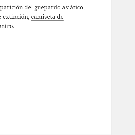
aparición del guepardo asiático,
e extinción,
camiseta de
entro.