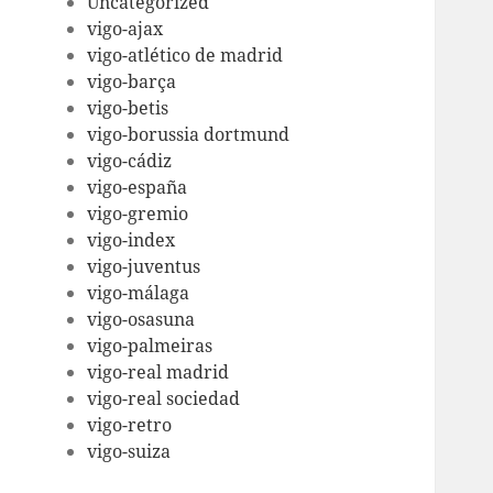
Uncategorized
vigo-ajax
vigo-atlético de madrid
vigo-barça
vigo-betis
vigo-borussia dortmund
vigo-cádiz
vigo-españa
vigo-gremio
vigo-index
vigo-juventus
vigo-málaga
vigo-osasuna
vigo-palmeiras
vigo-real madrid
vigo-real sociedad
vigo-retro
vigo-suiza