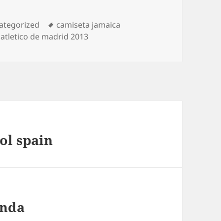
egorías
Etiquetas
ategorized
camiseta jamaica
atletico de madrid 2013
ol spain
enda