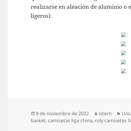
realizarse en aleación de aluminio o 
ligeros).
Publicado
Autor
Cat
8 de noviembre de 2022
istern
Unc
el
basket
,
camisetas liga china
,
roly camisetas f