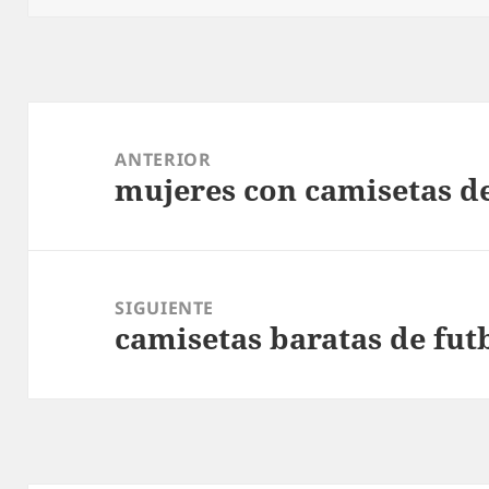
Navegación
de
ANTERIOR
mujeres con camisetas de
entradas
Entrada
anterior:
SIGUIENTE
camisetas baratas de fut
Entrada
siguiente: