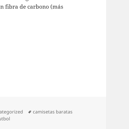
en fibra de carbono (más
egorías
Etiquetas
ategorized
camisetas baratas
utbol