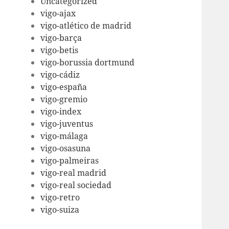
Uncategorized
vigo-ajax
vigo-atlético de madrid
vigo-barça
vigo-betis
vigo-borussia dortmund
vigo-cádiz
vigo-españa
vigo-gremio
vigo-index
vigo-juventus
vigo-málaga
vigo-osasuna
vigo-palmeiras
vigo-real madrid
vigo-real sociedad
vigo-retro
vigo-suiza