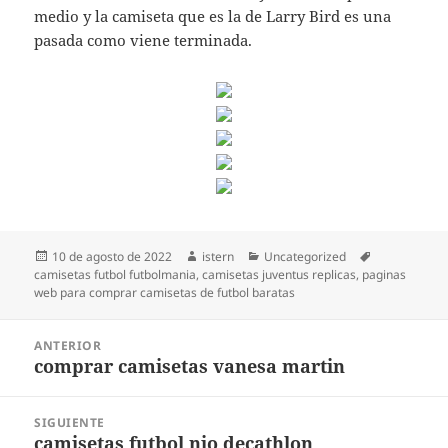
medio y la camiseta que es la de Larry Bird es una
pasada como viene terminada.
Publicado
Autor
Categorías
Etiquetas
10 de agosto de 2022
istern
Uncategorized
el
camisetas futbol futbolmania
,
camisetas juventus replicas
,
paginas
web para comprar camisetas de futbol baratas
Navegación
ANTERIOR
de
comprar camisetas vanesa martin
Entrada
entradas
anterior:
SIGUIENTE
camisetas futbol nio decathlon
Entrada