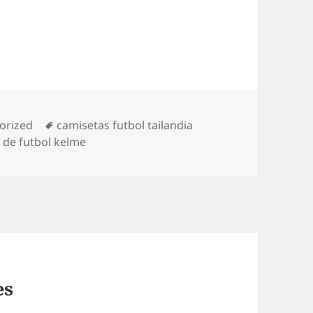
as
Etiquetas
orized
camisetas futbol tailandia
 de futbol kelme
es