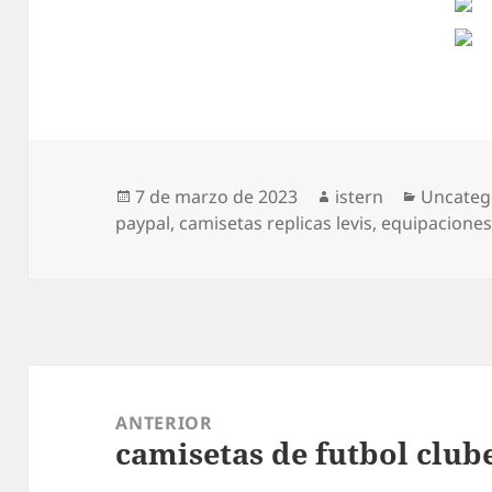
Publicado
Autor
Categorí
7 de marzo de 2023
istern
Uncateg
el
paypal
,
camisetas replicas levis
,
equipaciones
Navegación
de
ANTERIOR
camisetas de futbol club
entradas
Entrada
anterior: