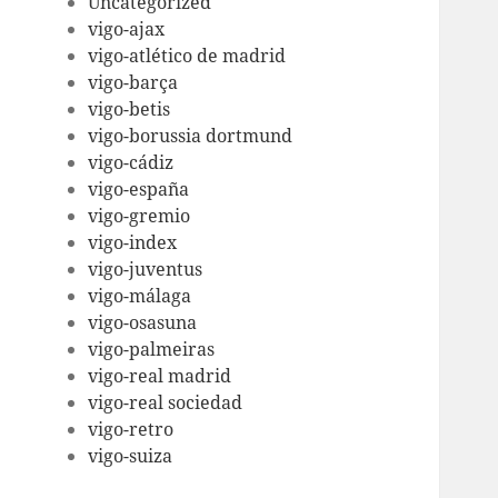
Uncategorized
vigo-ajax
vigo-atlético de madrid
vigo-barça
vigo-betis
vigo-borussia dortmund
vigo-cádiz
vigo-españa
vigo-gremio
vigo-index
vigo-juventus
vigo-málaga
vigo-osasuna
vigo-palmeiras
vigo-real madrid
vigo-real sociedad
vigo-retro
vigo-suiza