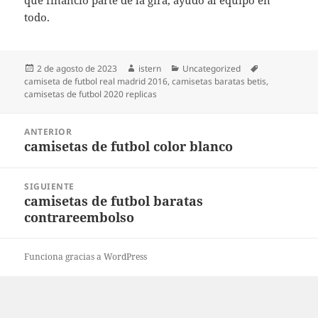
que financió parte de la gira, ayudó al equipo en
todo.
Publicado
Autor
Categorías
Etiquetas
2 de agosto de 2023
istern
Uncategorized
el
camiseta de futbol real madrid 2016
,
camisetas baratas betis
,
camisetas de futbol 2020 replicas
Navegación
ANTERIOR
de
camisetas de futbol color blanco
Entrada
entradas
anterior:
SIGUIENTE
camisetas de futbol baratas
Entrada
contrareembolso
siguiente:
Funciona gracias a WordPress