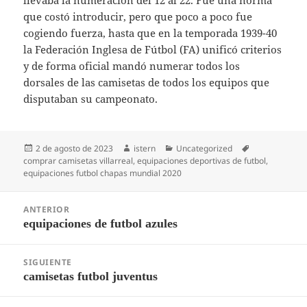
llevaba la numeración del 12 al 22. Fue una norma
que costó introducir, pero que poco a poco fue
cogiendo fuerza, hasta que en la temporada 1939-40
la Federación Inglesa de Fútbol (FA) unificó criterios
y de forma oficial mandó numerar todos los
dorsales de las camisetas de todos los equipos que
disputaban su campeonato.
Publicado
Autor
Categorías
Etiquetas
2 de agosto de 2023
istern
Uncategorized
el
comprar camisetas villarreal
,
equipaciones deportivas de futbol
,
equipaciones futbol chapas mundial 2020
Navegación
ANTERIOR
de
equipaciones de futbol azules
Entrada
entradas
anterior:
SIGUIENTE
camisetas futbol juventus
Entrada
siguiente: