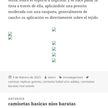
tensa, sobre el soporte a imprimir y se hace pasar la
tinta a través de ella, aplicándole una presión
moderada con una rasqueta, generalmente de
caucho su aplicación es directamente sobre el tejido.
Publicado
Autor
Categorías
Etiquetas
9 de febrero de 2023
istern
Uncategorized
el
camisas replicas gremio
,
camiseta futbol urss adidas
,
camisetas
baratas real oviedo
Navegación
ANTERIOR
de
camisetas basicas nios baratas
Entrada
entradas