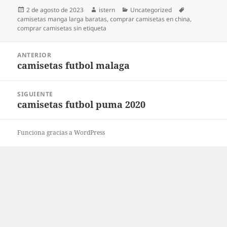
Publicado
Autor
Categorías
Etiquetas
2 de agosto de 2023
istern
Uncategorized
el
camisetas manga larga baratas
,
comprar camisetas en china
,
comprar camisetas sin etiqueta
Navegación
ANTERIOR
de
camisetas futbol malaga
Entrada
entradas
anterior:
SIGUIENTE
camisetas futbol puma 2020
Entrada
siguiente:
Funciona gracias a WordPress