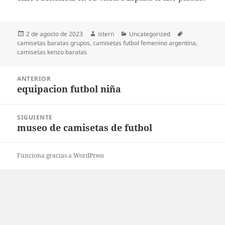
Publicado
Autor
Categorías
Etiquetas
2 de agosto de 2023
istern
Uncategorized
el
camisetas baratas grupos
,
camisetas futbol femenino argentina
,
camisetas kenzo baratas
Navegación
ANTERIOR
de
equipacion futbol niña
Entrada
entradas
anterior:
SIGUIENTE
museo de camisetas de futbol
Entrada
siguiente:
Funciona gracias a WordPress