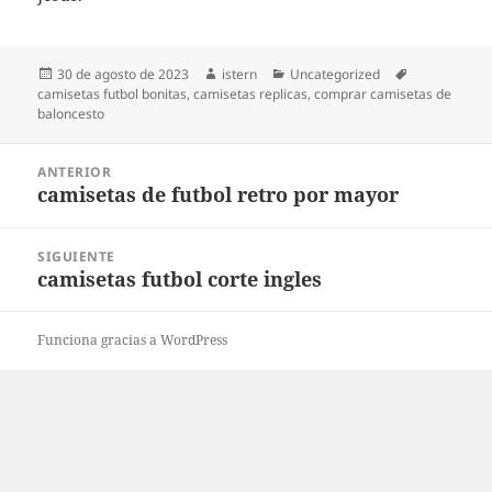
Publicado
Autor
Categorías
Etiquetas
30 de agosto de 2023
istern
Uncategorized
el
camisetas futbol bonitas
,
camisetas replicas
,
comprar camisetas de
baloncesto
Navegación
ANTERIOR
de
camisetas de futbol retro por mayor
Entrada
entradas
anterior:
SIGUIENTE
camisetas futbol corte ingles
Entrada
siguiente:
Funciona gracias a WordPress