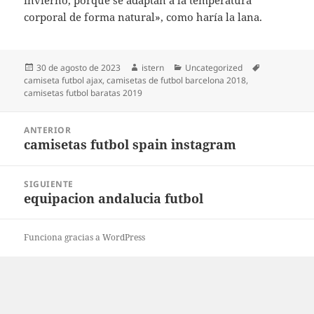
invierno, porque se adaptan a la temperatura
corporal de forma natural», como haría la lana.
Publicado
Autor
Categorías
Etiquetas
30 de agosto de 2023
istern
Uncategorized
el
camiseta futbol ajax
,
camisetas de futbol barcelona 2018
,
camisetas futbol baratas 2019
Navegación
ANTERIOR
de
camisetas futbol spain instagram
Entrada
entradas
anterior:
SIGUIENTE
equipacion andalucia futbol
Entrada
siguiente:
Funciona gracias a WordPress