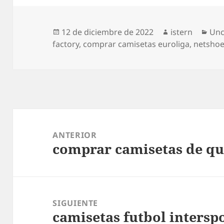
Publicado
Autor
Cat
12 de diciembre de 2022
istern
Unc
el
factory
,
comprar camisetas euroliga
,
netshoe
Navegación
de
ANTERIOR
comprar camisetas de q
entradas
Entrada
anterior:
SIGUIENTE
camisetas futbol intersp
Entrada