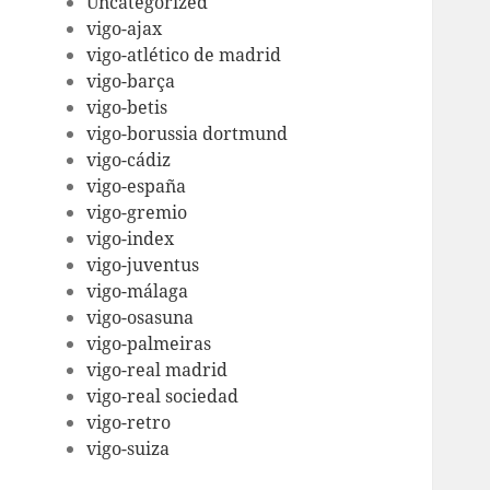
Uncategorized
vigo-ajax
vigo-atlético de madrid
vigo-barça
vigo-betis
vigo-borussia dortmund
vigo-cádiz
vigo-españa
vigo-gremio
vigo-index
vigo-juventus
vigo-málaga
vigo-osasuna
vigo-palmeiras
vigo-real madrid
vigo-real sociedad
vigo-retro
vigo-suiza