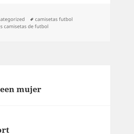
egorías
Etiquetas
ategorized
camisetas futbol
s camisetas de futbol
ueen mujer
ort