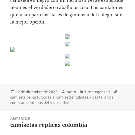
camiseta en negro con un hermoso verde esmeralda
neón es el verdadero caballo oscuro. Los pantalones
que usan para las clases de gimnasia del colegio son
la mejor opción.
Publicado
Autor
Categorías
Etiquetas
12 de diciembre de 2022
istern
Uncategorized
el
camiseta barça futbol sala
,
camisetas futbol replicas tailandia
,
comprar camisetas del real madrid
Navegación
ANTERIOR
de
camisetas replicas colombia
Entrada
entradas
anterior: