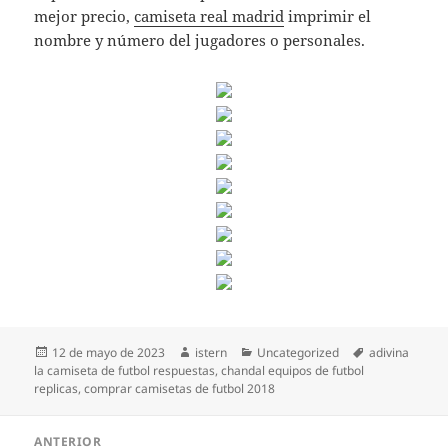
mejor precio,
camiseta real madrid
imprimir el
nombre y número del jugadores o personales.
Publicado
Autor
Categorías
Etiquetas
12 de mayo de 2023
istern
Uncategorized
adivina
el
la camiseta de futbol respuestas
,
chandal equipos de futbol
replicas
,
comprar camisetas de futbol 2018
Navegación
ANTERIOR