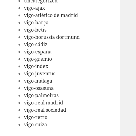
Uncategorized
vigo-ajax
vigo-atlético de madrid
vigo-barça
vigo-betis
vigo-borussia dortmund
vigo-cádiz
vigo-españa
vigo-gremio
vigo-index
vigo-juventus
vigo-málaga
vigo-osasuna
vigo-palmeiras
vigo-real madrid
vigo-real sociedad
vigo-retro
vigo-suiza