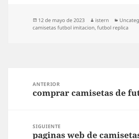
Publicado
Autor
Categor
12 de mayo de 2023
istern
Uncateg
el
camisetas futbol imitacion
,
futbol replica
Navegación
de
ANTERIOR
comprar camisetas de fut
entradas
Entrada
anterior:
SIGUIENTE
paginas web de camisetas
Entrada