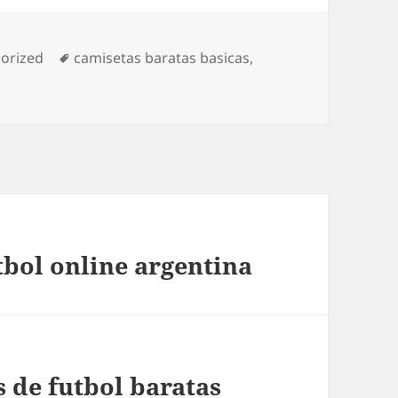
ías
Etiquetas
orized
camisetas baratas basicas
,
bol online argentina
 de futbol baratas