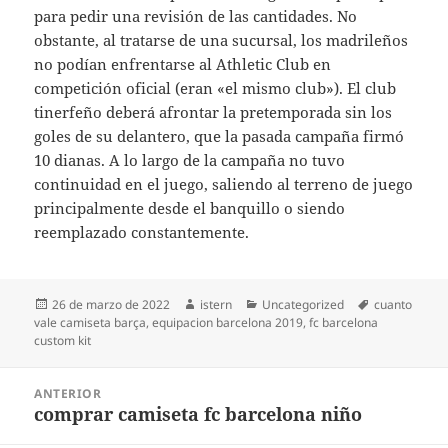
para pedir una revisión de las cantidades. No
obstante, al tratarse de una sucursal, los madrileños
no podían enfrentarse al Athletic Club en
competición oficial (eran «el mismo club»). El club
tinerfeño deberá afrontar la pretemporada sin los
goles de su delantero, que la pasada campaña firmó
10 dianas. A lo largo de la campaña no tuvo
continuidad en el juego, saliendo al terreno de juego
principalmente desde el banquillo o siendo
reemplazado constantemente.
Publicado
Autor
Categorías
Etiquetas
26 de marzo de 2022
istern
Uncategorized
cuanto
el
vale camiseta barça
,
equipacion barcelona 2019
,
fc barcelona
custom kit
Navegación
ANTERIOR
de
comprar camiseta fc barcelona niño
Entrada
entradas
anterior: