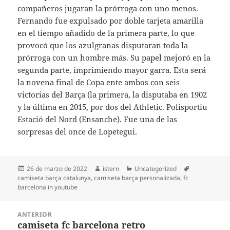
compañeros jugaran la prórroga con uno menos.
Fernando fue expulsado por doble tarjeta amarilla
en el tiempo añadido de la primera parte, lo que
provocó que los azulgranas disputaran toda la
prórroga con un hombre más. Su papel mejoró en la
segunda parte, imprimiendo mayor garra. Esta será
la novena final de Copa ente ambos con seis
victorias del Barça (la primera, la disputaba en 1902
y la última en 2015, por dos del Athletic. Polisportiu
Estació del Nord (Ensanche). Fue una de las
sorpresas del once de Lopetegui.
Publicado
Autor
Categorías
Etiquetas
26 de marzo de 2022
istern
Uncategorized
el
camiseta barça catalunya
,
camiseta barça personalizada
,
fc
barcelona in youtube
Navegación
ANTERIOR
de
camiseta fc barcelona retro
Entrada