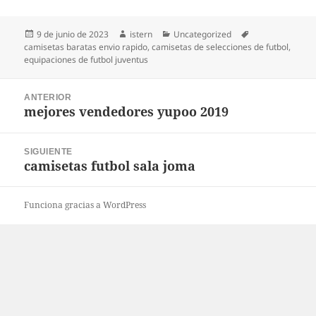
Publicado
Autor
Categorías
Etiquetas
9 de junio de 2023
istern
Uncategorized
el
camisetas baratas envio rapido
,
camisetas de selecciones de futbol
,
equipaciones de futbol juventus
Navegación
ANTERIOR
de
mejores vendedores yupoo 2019
Entrada
entradas
anterior:
SIGUIENTE
camisetas futbol sala joma
Entrada
siguiente:
Funciona gracias a WordPress