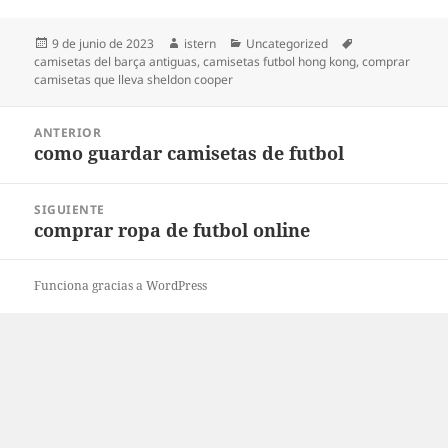
Publicado
Autor
Categorías
Etiquetas
9 de junio de 2023
istern
Uncategorized
el
camisetas del barça antiguas
,
camisetas futbol hong kong
,
comprar
camisetas que lleva sheldon cooper
Navegación
ANTERIOR
de
como guardar camisetas de futbol
Entrada
entradas
anterior:
SIGUIENTE
comprar ropa de futbol online
Entrada
siguiente:
Funciona gracias a WordPress